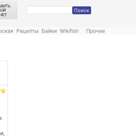
Поиск
рская
Рецепты
Байки
Wikifish
Прочее
е
и,