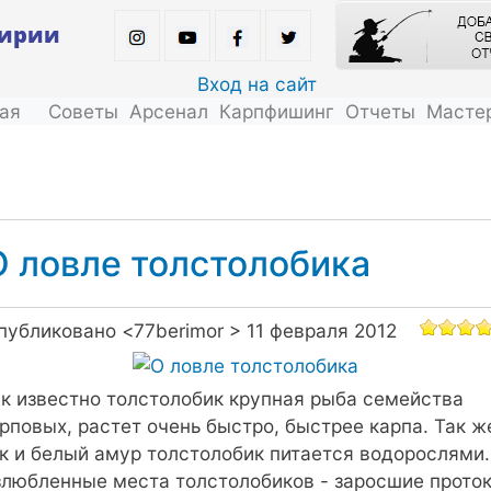
Перейти
кирии
к
основному
Вход на сайт
содержанию
ая
Советы
Арсенал
Карпфишинг
Отчеты
Масте
О ловле толстолобика
публиковано <
77berimor
> 11 февраля 2012
к известно толстолобик крупная рыба семейства
рповых, растет очень быстро, быстрее карпа. Так ж
к и белый амур толстолобик питается водорослями.
любленные места толстолобиков - заросшие проток