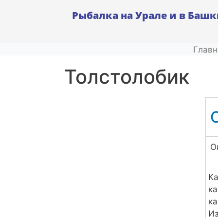
Рыбалка на Урале и в Баш
Главн
толстолобик
О
Ка
ка
ка
Из