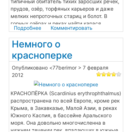
типичный обитатель тихих заросших речек,
прудов, озёр, торфяных карьеров и даже
мелких непроточных стариц и болот. В
горных озёрах и реках найти карася
Подробнее
о
Комментировать
практически невозможно
О
Немного о
карасе
красноперке
Опубликовано <
77berimor
> 7 февраля
2012
КРАСНОПЁРКА (Scardinius erythrophthalmus)
распространена по всей Европе, кроме рек
Крыма, в Закавказье, Малой Азии, в реках
Южного Каспия, в бассейне Аральского
моря. Она довольно многочисленна в
нижнем течении рек, впадающих в южные