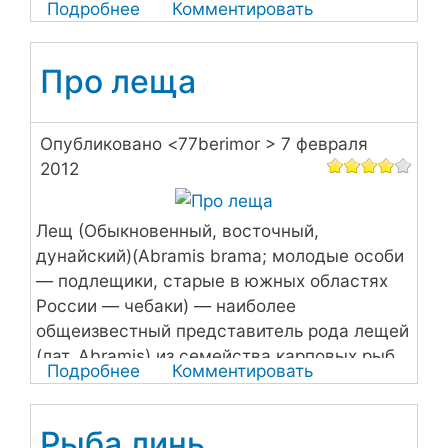
Подробнее
о
Комментировать
моря России.
Немного
о
Про леща
красноперке
Опубликовано <
77berimor
> 7 февраля
2012
Лещ (Обыкновенный, восточный,
дунайский)(Abramis brama; молодые особи
— подлещики, старые в южных областях
России — чебаки) — наиболее
общеизвестный представитель рода лещей
(лат. Abramis) из семейства карповых рыб
Подробнее
о
Комментировать
Про
леща
Рыба линь