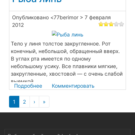
Опубликовано <
77berimor
> 7 февраля
2012
Тело у линя толстое закругленное. Рот
конечный, небольшой, обращенный вверх.
В углах рта имеется по одному
небольшому усику. Все плавники мягкие,
закругленные, хвостовой — с очень слабой
выемкой.
Подробнее
о
Комментировать
Рыба
Нумерация
линь
1
2
›
Следующая
»
Последняя
страниц
страница
страница