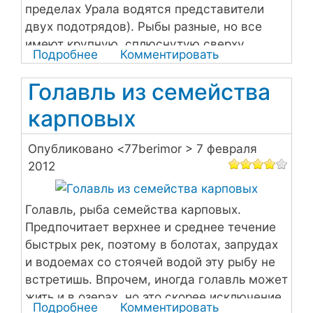
пределах Урала водятся представители
двух подотрядов). Рыбы разные, но все
имеют крупную, сплюснутую сверху
Подробнее
о
Комментировать
голову.
Бычок
Голавль из семейства
обыкновенный
карповых
Опубликовано <
77berimor
> 7 февраля
2012
Голавль, рыба семейства карповых.
Предпочитает верхнее и среднее течение
быстрых рек, поэтому в болотах, запрудах
и водоемах со стоячей водой эту рыбу не
встретишь. Впрочем, иногда голавль может
жить и в озерах, но это скорее исключение,
Подробнее
о
Комментировать