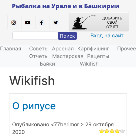
Перейти
Рыбалка на Урале и в Башкирии
к
основному
содержанию
Вход на сайт
Поиск
Главная
Советы
Арсенал
Карпфишинг
Прочее
Отчеты
Мастерская
Рецепты
Байки
Wikifish
wikifish
О рипусе
Опубликовано <
77berimor
> 29 октября
2020