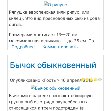
Ряпушка европейская (или рипус, или
килец). Это вид пресноводных рыб из рода
сигов.
Размерами достигает 13—20 см,
максимальная величина — до 35 см. По
Подробнее
о
Комментировать
форме ряпушка несколько похожа на
О
сельдь
рипусе
Бычок обыкновенный
Опубликовано <
Гость
> 16 апреля 2012
Бычками в народе называют обширную
группу рыб из отряда окунеобразных,
относящихся к трем подотрядам (в