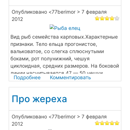
сородич
леща
Опубликовано <
77berimor
> 7 февраля
2012
Вид рыб семейства карповых.Характерные
признаки. Тело ельца прогонистое,
вальковатое, со слегка сплюснутыми
боками, рот полунижний, чешуя
циклоидная, средних размеров. На боковой
линии насчитывается 47 — 50 чешуи.
Подробнее
о
Комментировать
Рыба
елец
Про жереха
Опубликовано <
77berimor
> 7 февраля
2012