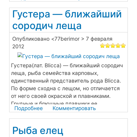
а не правило.
Голавль
Густера — ближайший
из
семейства
сородич леща
карповых
Опубликовано <
77berimor
> 7 февраля
2012
Густера(лат. Blicca) — ближайший сородич
леща, рыба семейства карповых,
единственный представитель рода Blicca.
По форме сходна с лещом, но отличается
от него своей окраской и плавниками.
Грудные и брюшные плавники ее
Подробнее
о
Комментировать
бесцветные, спинной и хвостовой —
Густера
темные.
—
Рыба елец
ближайший