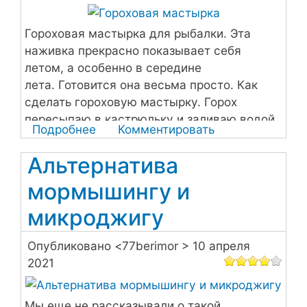
Гороховая мастырка для рыбалки. Эта
наживка прекрасно показывает себя
летом, а особенно в середине
лета. Готовится она весьма просто. Как
сделать гороховую мастырку. Горох
пересыпаю в кастрюльку и заливаю водой
Подробнее
о
Комментировать
так, чтобы жидкость была на 5 см выше
Гороховая
уровня гороха.
Альтернатива
мастырка
мормышингу и
микроджигу
Опубликовано <
77berimor
> 10 апреля
2021
Мы еще не рассказывали о такой