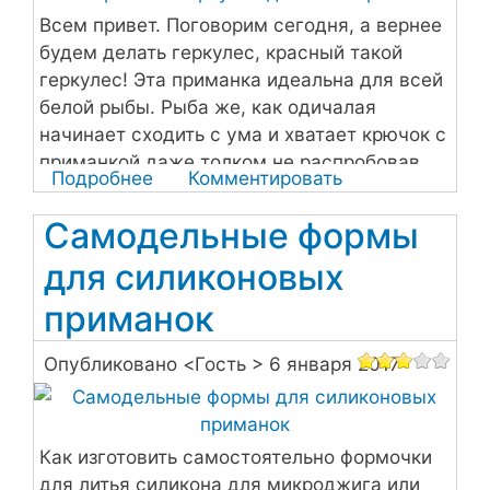
Всем привет. Поговорим сегодня, а вернее
будем делать геркулес, красный такой
геркулес! Эта приманка идеальна для всей
белой рыбы. Рыба же, как одичалая
начинает сходить с ума и хватает крючок с
приманкой даже толком не распробовав.
Подробнее
о
Комментировать
Красный
Самодельные формы
геркулес
для
для силиконовых
белой
приманок
рыбы
Опубликовано <
Гость
> 6 января 2017
Как изготовить самостоятельно формочки
для литья силикона для микроджига или