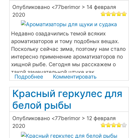
лучший
Опубликовано <
77berimor
> 14 февраля
рецепт
2020
Недавно озадачились темой всяких
ароматизаторов и тому подобных вещах.
Поскольку сейчас зима, поэтому нам стало
интересно применение ароматизаторов по
хищной рыбе. Сегодня мы расскажем о
такой замечательной штуке как
Подробнее
о
Комментировать
ароматизаторе для щуки и судака.
Ароматизаторы
Красный геркулес для
для
щуки
белой рыбы
и
судака
Опубликовано <
77berimor
> 12 февраля
2020