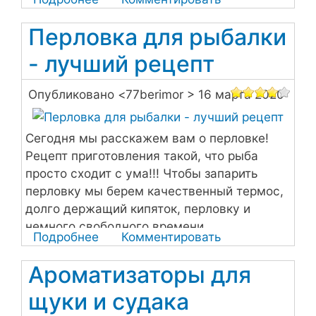
судак и крупный окунь.
Блесна
Перловка для рыбалки
из
шампура
- лучший рецепт
своими
руками
Опубликовано <
77berimor
> 16 марта 2020
Сегодня мы расскажем вам о перловке!
Рецепт приготовления такой, что рыба
просто сходит с ума!!! Чтобы запарить
перловку мы берем качественный термос,
долго держащий кипяток, перловку и
немного свободного времени.
Подробнее
о
Комментировать
Перловка
Ароматизаторы для
для
рыбалки
щуки и судака
-