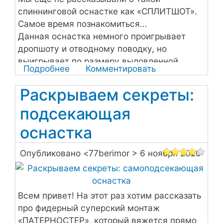
спиннинговой оснастке как «СПЛИТШОТ».
Самое время познакомиться…
Данная оснастка немного проигрывает
дропшоту и отводному поводку, но
выигрывает по размеру выловленной
Подробнее
о
Комментировать
рыбы.
Альтернатива
Раскрываем секреты:
мормышингу
и
подсекающая
микроджигу
оснастка
Опубликовано <
77berimor
> 6 ноября 2020
Всем привет! На этот раз хотим рассказать
про фидерный суперский монтаж
«ПАТЕРНОСТЕР», который вяжется прямо