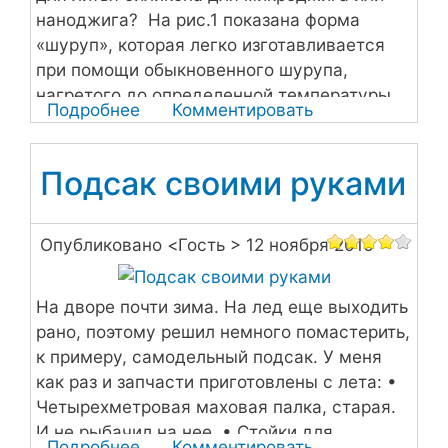
наноджига? На рис.1 показана форма
«шуруп», которая легко изготавливается
при помощи обыкновенного шурупа,
нагретого до определенной температуры.
Подробнее
о
Комментировать
Самодельные
формы
Подсак своими руками
для
силиконовых
приманок
Опубликовано <
Гость
> 12 ноября 2016
На дворе почти зима. На лед еще выходить
рано, поэтому решил немного помастерить,
к примеру, самодельный подсак. У меня
как раз и запчасти приготовлены с лета: •
Четырехметровая маховая палка, старая.
И не рыбачил на нее. • Стойки для
Подробнее
о
Комментировать