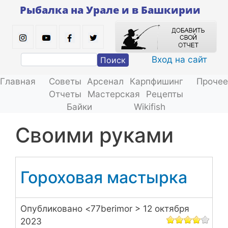
Перейти
Рыбалка на Урале и в Башкирии
к
основному
содержанию
Вход на сайт
Поиск
Главная
Советы
Арсенал
Карпфишинг
Прочее
Отчеты
Мастерская
Рецепты
Байки
Wikifish
своими руками
Гороховая мастырка
Опубликовано <
77berimor
> 12 октября
2023