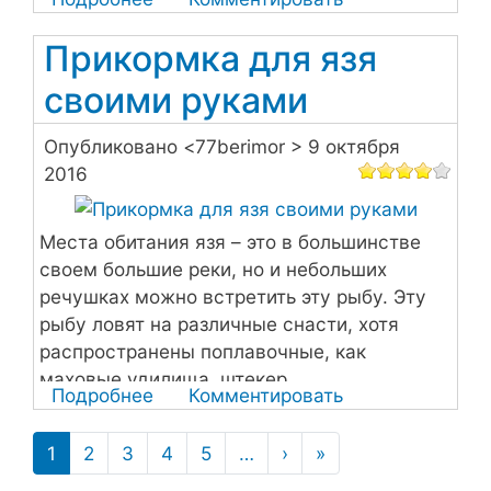
карповых сигнализаторов.
Подсак
Прикормка для язя
своими
руками
своими руками
Опубликовано <
77berimor
> 9 октября
2016
Места обитания язя – это в большинстве
своем большие реки, но и небольших
речушках можно встретить эту рыбу. Эту
рыбу ловят на различные снасти, хотя
распространены поплавочные, как
маховые удилища, штекер.
Подробнее
о
Комментировать
Прикормка
Нумерация
для
1
2
3
4
5
…
›
Следующая
»
Последняя
страниц
страница
страница
язя