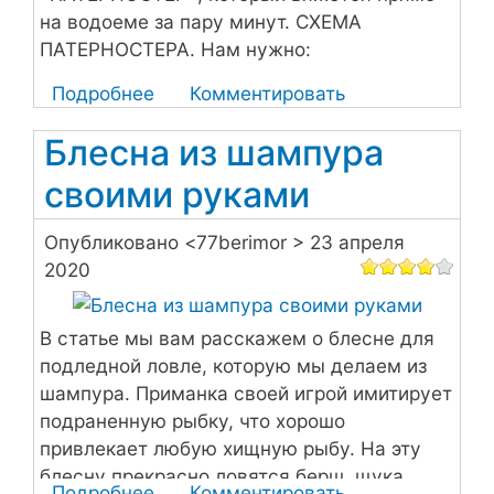
на водоеме за пару минут. СХЕМА
ПАТЕРНОСТЕРА. Нам нужно:
Подробнее
о
Комментировать
Раскрываем
Блесна из шампура
секреты:
подсекающая
своими руками
оснастка
Опубликовано <
77berimor
> 23 апреля
2020
В статье мы вам расскажем о блесне для
подледной ловле, которую мы делаем из
шампура. Приманка своей игрой имитирует
подраненную рыбку, что хорошо
привлекает любую хищную рыбу. На эту
блесну прекрасно ловятся берш, щука,
Подробнее
о
Комментировать