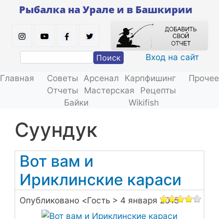
Перейти
Рыбалка на Урале и в Башкирии
к
основному
содержанию
Вход на сайт
Поиск
Главная
Советы
Арсенал
Карпфишинг
Прочее
Отчеты
Мастерская
Рецепты
Байки
Wikifish
Суундук
Вот вам и
Ириклинские караси
Опубликовано <
Гость
> 4 января 2015