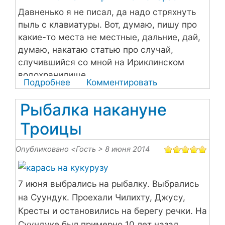
Давненько я не писал, да надо стряхнуть
пыль с клавиатуры. Вот, думаю, пишу про
какие-то места не местные, дальние, дай,
думаю, накатаю статью про случай,
случившийся со мной на Ириклинском
водохранилище...
Подробнее
о
Комментировать
Вот
Рыбалка накануне
вам
и
Троицы
Ириклинские
караси
Опубликовано <
Гость
> 8 июня 2014
7 июня выбрались на рыбалку. Выбрались
на Суундук. Проехали Чилихту, Джусу,
Кресты и остановились на берегу речки. На
Суундуке был примерно 10 лет назад,