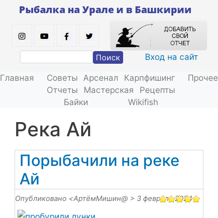
Перейти
Рыбалка на Урале и в Башкирии
к
основному
содержанию
Вход на сайт
Поиск
Главная
Советы
Арсенал
Карпфишинг
Прочее
Отчеты
Мастерская
Рецепты
Байки
Wikifish
река Ай
Порыбачили на реке
Ай
Опубликовано <
АртёмМишин@
> 3 февраля 2024