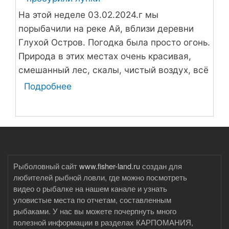
На этой неделе 03.02.2024.г мы
порыбачили на реке Ай, вблизи деревни
Глухой Остров. Погодка была просто огонь.
Природа в этих местах очень красивая,
смешанный лес, скалы, чистый воздух, всё
это сделало нашу рыбалку очень
Подробнее
о
интересной. На реке совсем другая
Порыбачили
рыбалка...
на
реке
Ай
Рыболовный сайт
www.fisher-land.ru
создан для
любителей рыбной ловли, где можно посмотреть
видео о рыбалке на нашем канале и узнать
уловистые места по отчетам, составленным
рыбаками. У нас вы можете почерпнуть много
полезной информации в разделах КАРПОМАНИЯ,