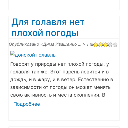
И
снова
Нижний
Для голавля нет
Уфалей
плохой погоды
Опубликовано <
Дима Иващенко …
> 1 июня 2023
Говорят у природы нет плохой погоды, у
голавля так же. Этот парень ловится и в
дождь, и в жару, и в ветер. Естественно в
зависимости от погоды он может менять
свою активность и места скопления. В
жару он хорошо реагирует на приманки с
Подробнее
о
небольшим заглублением, а в дождь
Для
прижимается к корягам, ко дну, к косам
голавля
песчаным.
нет