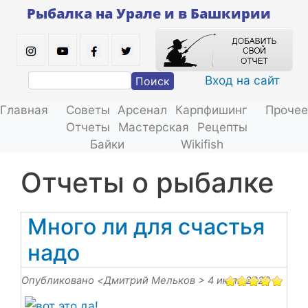
Перейти
Рыбалка на Урале и в Башкирии
к
основному
содержанию
Вход на сайт
Поиск
Главная
Советы
Арсенал
Карпфишинг
Прочее
Отчеты
Мастерская
Рецепты
Байки
Wikifish
отчеты о рыбалке
Много ли для счастья
надо
Опубликовано <
Дмитрий Мельков
> 4 июля 2023