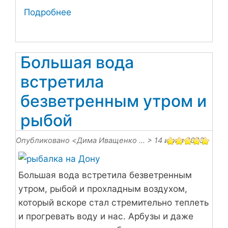
Подробнее
о
В
поисках
язя
Большая вода
в
встретила
пятницу
вечером
безветренным утром и
рыбой
Опубликовано <
Дима Иващенко …
> 14 июня 2023
Большая вода встретила безветренным
утром, рыбой и прохладным воздухом,
который вскоре стал стремительно теплеть
и прогревать воду и нас. Арбузы и даже