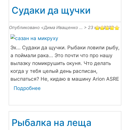
плохой
Судаки да щучки
погоды
Опубликовано <
Дима Иващенко …
> 23 мая 2023
Эх... Судаки да щучки. Рыбаки ловили рыбу,
а поймали рака... Это почти что про нашу
вылазку помикрушить окуня. Что делать
когда у тебя целый день расписан,
выспаться? Не, кидаю в машину Arion ASRE
742 Suls + Akara ultra sport 2000 и мчу на
Подробнее
о
рыбалку...
Судаки
да
щучки
Рыбалка на леща