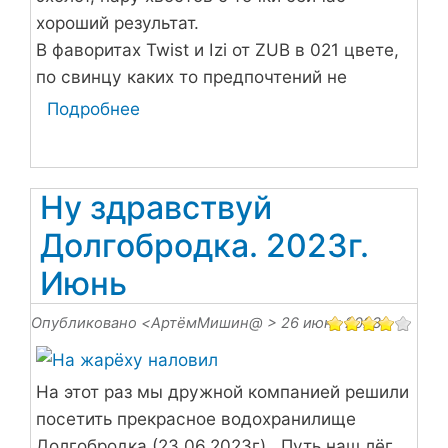
хороший результат.
В фаворитах Twist и Izi от ZUB в 021 цвете,
по свинцу каких то предпочтений не
заметил.
Подробнее
о
Судак
трудовой,
но
Ну здравствуй
на
Долгобродка. 2023г.
месте
Июнь
Опубликовано <
АртёмМишин@
> 26 июня 2023
На этот раз мы дружной компанией решили
посетить прекрасное водохранилище
Долгобродка (23.06.2023г) . Путь наш лёг