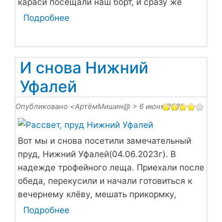
караси посещали наш борт, и сразу же
отправлялись обратно.
Подробнее
о
Большая
вода
встретила
И снова Нижний
безветренным
Уфалей
утром
и
Опубликовано <
АртёмМишин@
> 6 июня 2023
рыбой
Вот мы и снова посетили замечательный
пруд, Нижний Уфалей(04.06.2023г). В
надежде трофейного леща. Приехали после
обеда, перекусили и начали готовиться к
вечернему клёву, мешать прикормку,
собирать снасть! В 17 :00 наши удочки уже
Подробнее
о
стояли в боевой готовности!