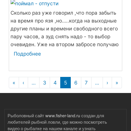
Сколько раз уже говорил ,что пора забыть
на время про язя ,но…..когда на выходные
другие планы и времени свободного всего
пару часов, а зуд снять надо - то выбор
очевиден. Уже на втором забросе получаю
четкий и хлесткий удар,несколько секунд
Подробнее
о
борьбы и язь уже в руках.
Пора
забыть
на
Нумерация
«
Первая
‹
Предыдущая
…
3
4
5
6
7
…
›
Следую
»
Посл
время
страниц
страница
страница
страниц
стра
про
язя,
но
Рыболовный сайт
www.fisher-land.ru
создан для
любителей рыбной ловли, где можно посмотреть
видео о рыбалке на нашем канале и узнать