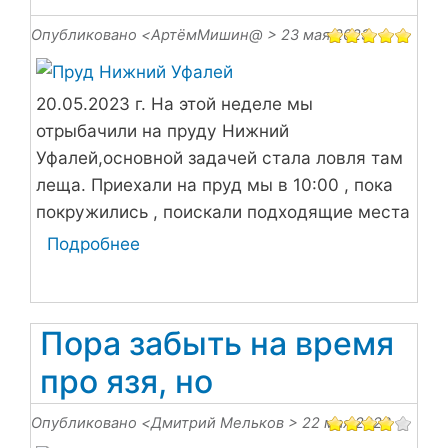
Опубликовано <
АртёмМишин@
> 23 мая 2023
20.05.2023 г. На этой неделе мы
отрыбачили на пруду Нижний
Уфалей,основной задачей стала ловля там
леща. Приехали на пруд мы в 10:00 , пока
покружились , поискали подходящие места
для нашего лагеря. Точку выбрали, но
Подробнее
о
сразу рыбачить не стали.
Рыбалка
на
леща
Пора забыть на время
про язя, но
Опубликовано <
Дмитрий Мельков
> 22 мая 2023