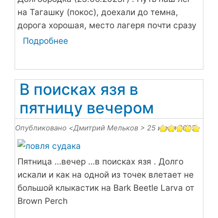
на Тагашку (покос), доехали до темна,
дорога хорошая, место лагеря почти сразу
выбрали.
Подробнее
о
Ну
здравствуй
Долгобродка.
В поисках язя в
2023г.
пятницу вечером
Июнь
Опубликовано <
Дмитрий Мельков
> 25 июня 2023
Пятница …вечер …в поисках язя . Долго
искали и как на одной из точек влетает не
большой клыкастик на Bark Beetle Larva от
Brown Perch