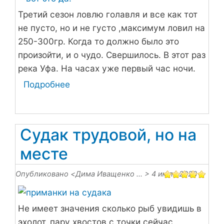
Третий сезон ловлю голавля и все как тот
не пусто, но и не густо ,максимум ловил на
250-300гр. Когда то должно было это
произойти, и о чудо. Свершилось. В этот раз
река Уфа. На часах уже первый час ночи.
Подробнее
о
Много
ли
для
Судак трудовой, но на
счастья
месте
надо
Опубликовано <
Дима Иващенко …
> 4 июля 2023
Не имеет значения сколько рыб увидишь в
эхолот, пару хвостов с точки сейчас