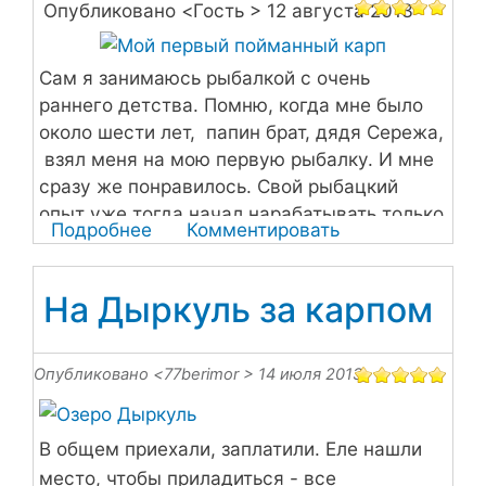
Опубликовано <
Гость
> 12 августа 2013
такой
не
Сам я занимаюсь рыбалкой с очень
ели
раннего детства. Помню, когда мне было
около шести лет, папин брат, дядя Сережа,
взял меня на мою первую рыбалку. И мне
сразу же понравилось. Свой рыбацкий
опыт уже тогда начал нарабатывать только
Подробнее
о
Комментировать
на собственных наблюдениях.
Мой
первый
На Дыркуль за карпом
пойманный
карп
Опубликовано <
77berimor
> 14 июля 2013
В общем приехали, заплатили. Еле нашли
место, чтобы приладиться - все