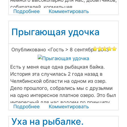
собирателей, кормильцев...
Подробнее
о
Комментировать
Как
жарить
Прыгающая удочка
карпа
Опубликовано <
Гость
> 8 сентября 2013
Есть у меня еще одна рыбацкая байка.
История эта случилась 2 года назад в
Челябинской области на одном из озер.
Дело прошлого, собрались мы с друзьями
на одно интересное платное озеро. Это был
интересный для нас водоем по принципу
Подробнее
о
Комментировать
цена – качество.
Прыгающая
Уха на рыбалке.
удочка