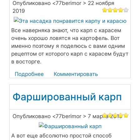
Опубликовано <
хищником
77berimor
> 22 ноября
2019
всё
не
задалось
Все наверняка знают, что карп с карасем
очень хорошо ловятся на картофель. Вот
именно поэтому я поделюсь с вами одним
рецептом от которого карп с карасем будут
в восторге.
Подробнее
о
Комментировать
Эта
насадка
Фаршированный карп
понравится
карпу
и
Опубликовано <
77berimor
> 7 марта 2015
карасю
А вот еще абсолютно простой способ