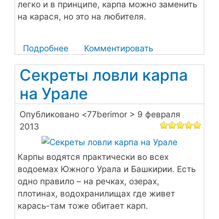
легко и в принципе, карпа можно заменить
на карася, но это на любителя.
Подробнее
о
Комментировать
Карп
Секреты ловли карпа
фаршированный
овощами
на Урале
и
изюмом
Опубликовано <
77berimor
> 9 февраля
в
2013
духовке
Карпы водятся практически во всех
водоемах Южного Урала и Башкирии. Есть
одно правило – на речках, озерах,
плотинах, водохранилищах где живет
карась-там тоже обитает карп.