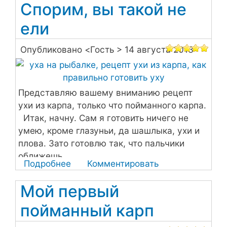
Спорим, вы такой не
ели
Опубликовано <
Гость
> 14 августа 2013
Представляю вашему вниманию рецепт
ухи из карпа, только что пойманного карпа.
Итак, начну. Сам я готовить ничего не
умею, кроме глазуньи, да шашлыка, ухи и
плова. Зато готовлю так, что пальчики
оближешь.
Подробнее
о
Комментировать
Уха
Мой первый
на
рыбалке.
пойманный карп
Спорим,
вы