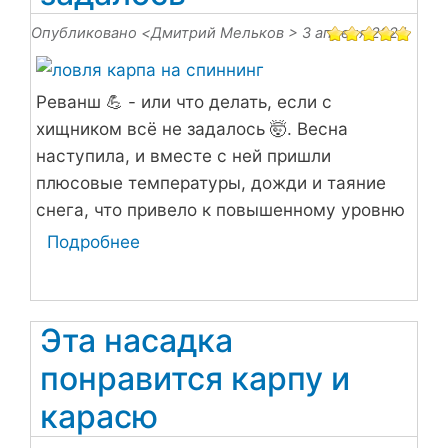
Опубликовано <
Дмитрий Мельков
> 3 апреля 2024
Реванш 💪 - или что делать, если с
хищником всё не задалось 🤯. Весна
наступила, и вместе с ней пришли
плюсовые температуры, дожди и таяние
снега, что привело к повышенному уровню
воды и появлению цвета "кофе с молоком"
Подробнее
о
в водоемах, а также большому количеству
Реванш
мусора.
-
или
Эта насадка
что
понравится карпу и
делать,
если
карасю
с