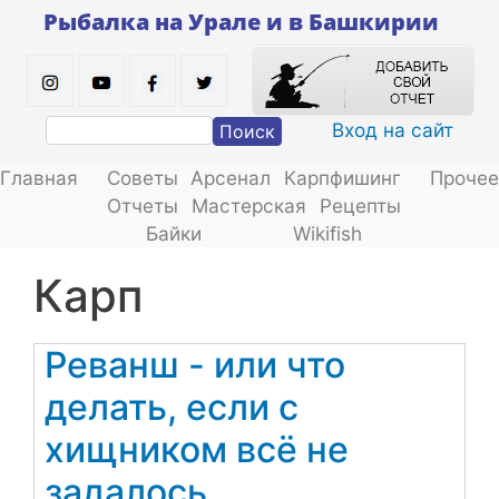
Перейти
Рыбалка на Урале и в Башкирии
к
основному
содержанию
Вход на сайт
Поиск
Главная
Советы
Арсенал
Карпфишинг
Прочее
Отчеты
Мастерская
Рецепты
Байки
Wikifish
карп
Реванш - или что
делать, если с
хищником всё не
задалось