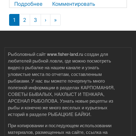
Подробнее
о
Комментировать
Секреты
Нумерация
ловли
1
2
3
›
Следующая
»
Последняя
страниц
страница
страница
карпа
на
Урале
Рыболовный сайт
www.fisher-land.ru
создан для
любителей рыбной ловли, где можно посмотреть
видео о рыбалке на нашем канале и узнать
уловистые места по отчетам, составленным
рыбаками. У нас вы можете почерпнуть много
полезной информации в разделах КАРПОМАНИЯ,
СОВЕТЫ БЫВАЛЫХ, НАХЛЫСТ И ТЕНКАРА,
АРСЕНАЛ РЫБОЛОВА. Узнать новые рецепты из
рыбы и конечно же много веселых и курьезных
историй в разделе РЫБАЦКИЕ БАЙКИ.
При копировании и последующем использовании
материалов, размещенных на сайте, ссылка на