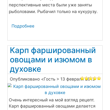
перспективные места были уже заняты
рыболовами. Рыбачил только на кукурузу.
Подробнее
о
На
Дыркуль
за
Карп фаршированный
карпом
овощами и изюмом в
духовке
Опубликовано <
Гость
> 13 февраля 2013
Очень интересный на мой взгляд рецепт.
Карп фаршированный овощами делается