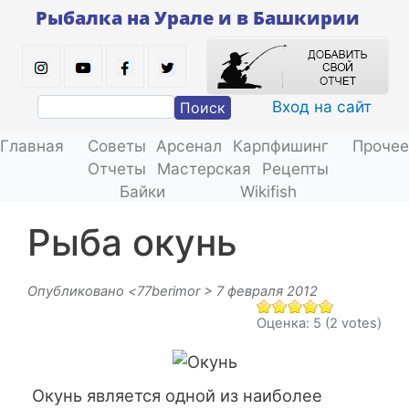
Перейти
Рыбалка на Урале и в Башкирии
к
основному
содержанию
Вход на сайт
Поиск
Главная
Советы
Арсенал
Карпфишинг
Прочее
Отчеты
Мастерская
Рецепты
Байки
Wikifish
Рыба окунь
Опубликовано <
77berimor
> 7 февраля 2012
Оценка:
5
(2 votes)
Окунь является одной из наиболее