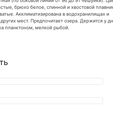
ная (по боковой линии от 96 до 91 чешуйки). Цв
истые, брюхо белое, спинной и хвостовой плавни
ватые. Акклиматизирована в водохранилищах и
 других мест. Предпочитает озера. Держится у дн
ка планктоном, мелкой рыбой.
ть