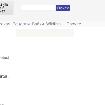
Поиск
рская
Рецепты
Байки
Wikifish
Прочее
votes)
гов.