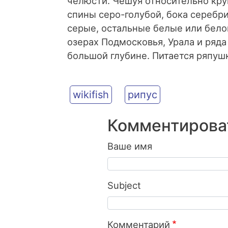
челюсти. Чешуя относительно круп
спины серо-голубой, бока серебр
серые, остальные белые или бело
озерах Подмосковья, Урала и ряда
большой глубине. Питается ряпуш
wikifish
рипус
Комментирова
Ваше имя
Subject
Комментарий