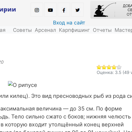
Перейти
кирии
к
основному
Вход на сайт
содержанию
ая
Советы
Арсенал
Карпфишинг
Отчеты
Масте
20
Оценка:
3.5
(49 
или килец). Это вид пресноводных рыб из рода си
аксимальная величина — до 35 см. По форме
дь. Тело сильно сжато с боков; нижняя челюсть
 в которую входит утолщённый конец верхней