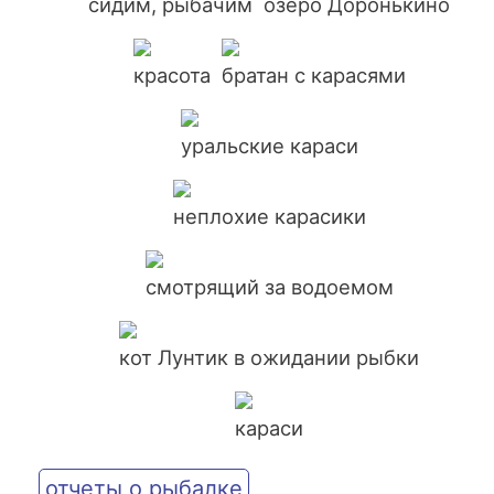
сидим, рыбачим
озеро Доронькино
красота
братан с карасями
уральские караси
неплохие карасики
смотрящий за водоемом
кот Лунтик в ожидании рыбки
караси
отчеты о рыбалке