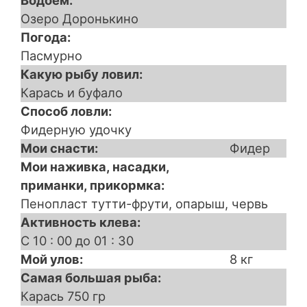
Водоем
Озеро Доронькино
Погода
Пасмурно
Какую рыбу ловил
Карась и буфало
Способ ловли
Фидерную удочку
Мои снасти
Фидер
Мои наживка, насадки,
приманки, прикормка
Пенопласт тутти-фрути, опарыш, червь
Активность клева
С 10 : 00 до 01 : 30
Мой улов
8 кг
Самая большая рыба
Карась 750 гр