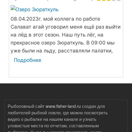
08.04.2023г. мой коллега по работе
Салават агай уговорил меня ещё раз выйти
на лёд в этот сезон. Наш путь лёг, на
прекрасное озеро Зюраткуль. В 09:00 мы
уже были на льду, расставляли палатки,
делали закорм лунок и готовили наши
Подробнее
о
удочки.
Закрытие
сезона
2022г
-
2023г
Рыболовный сайт
www.fisher-land.ru
создан для
по
любителей рыбной ловли, где можно посмотреть
твёрдой
видео о рыбалке на нашем канале и узнать
воде
уловистые места по отчетам, составленным
2
рыбаками. У нас вы можете почерпнуть много