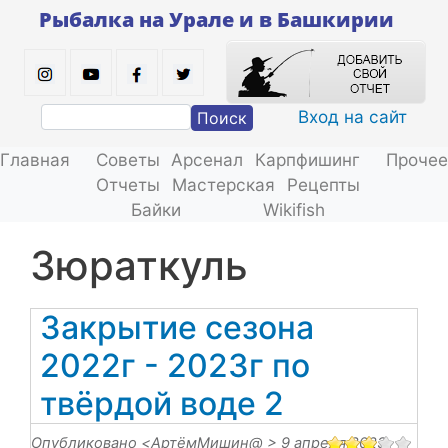
Перейти
Рыбалка на Урале и в Башкирии
к
основному
содержанию
Вход на сайт
Поиск
Главная
Советы
Арсенал
Карпфишинг
Прочее
Отчеты
Мастерская
Рецепты
Байки
Wikifish
Зюраткуль
Закрытие сезона
2022г - 2023г по
твёрдой воде 2
Опубликовано <
АртёмМишин@
> 9 апреля 2023