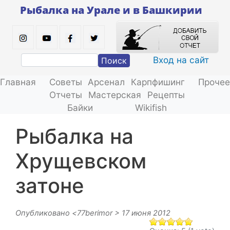
Перейти
Рыбалка на Урале и в Башкирии
к
основному
содержанию
Вход на сайт
Поиск
Главная
Советы
Арсенал
Карпфишинг
Прочее
Отчеты
Мастерская
Рецепты
Байки
Wikifish
Рыбалка на
Хрущевском
затоне
Опубликовано <
77berimor
> 17 июня 2012