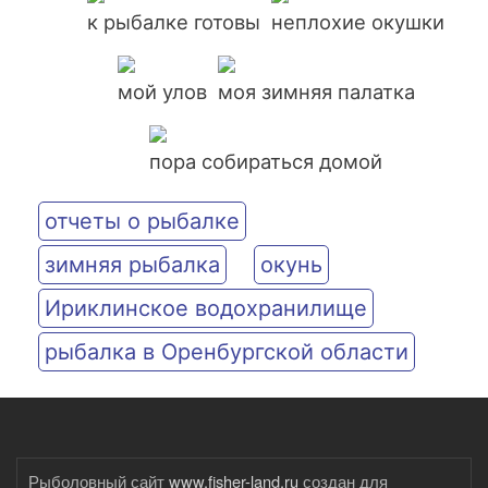
к рыбалке готовы
неплохие окушки
мой улов
моя зимняя палатка
пора собираться домой
отчеты о рыбалке
зимняя рыбалка
окунь
Ириклинское водохранилище
рыбалка в Оренбургской области
Рыболовный сайт
www.fisher-land.ru
создан для